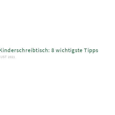
Kinderschreibtisch: 8 wichtigste Tipps
GUST 2021
ook
App
est
In