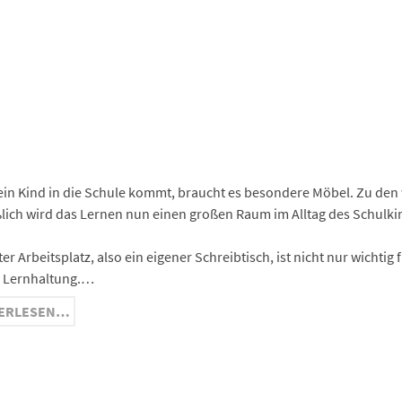
ge
ma
nger
hat
ram
in Kind in die Schule kommt, braucht es besondere Möbel. Zu den w
ßlich wird das Lernen nun einen großen Raum im Alltag des Schulk
ter Arbeitsplatz, also ein eigener Schreibtisch, ist nicht nur wichti
e Lernhaltung.…
ERLESEN…