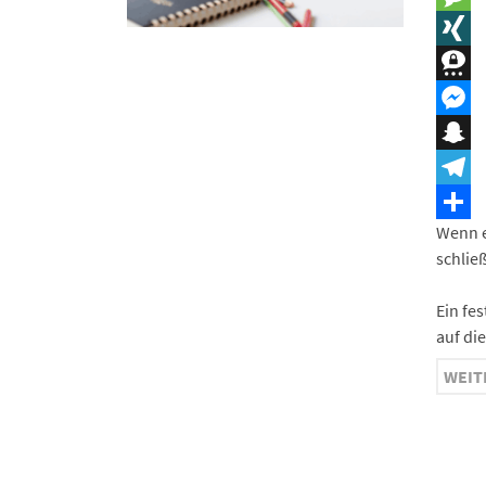
Messa
XING
Three
Messe
Snapc
Teleg
Wenn e
Teilen
schlie
Ein fes
auf di
WEIT