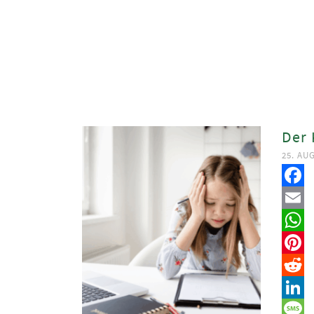
Der 
25. AU
Faceb
Email
Whats
Pinter
Reddit
Linked