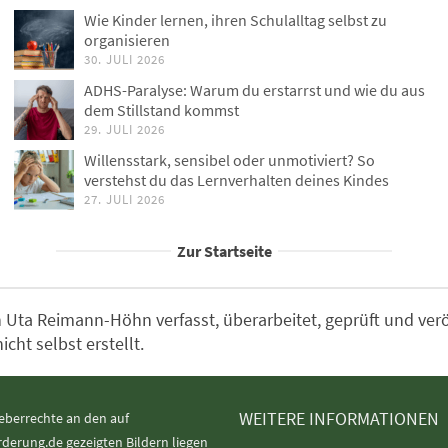
Wie Kinder lernen, ihren Schulalltag selbst zu
organisieren
30. JULI 2026
ADHS-Paralyse: Warum du erstarrst und wie du aus
dem Stillstand kommst
29. JULI 2026
Willensstark, sensibel oder unmotiviert? So
verstehst du das Lernverhalten deines Kindes
27. JULI 2026
Zur Startseite
Uta Reimann-Höhn verfasst, überarbeitet, geprüft und veröff
ht selbst erstellt.
WEITERE INFORMATIONEN
eberrechte an den auf
rderung.de gezeigten Bildern liegen