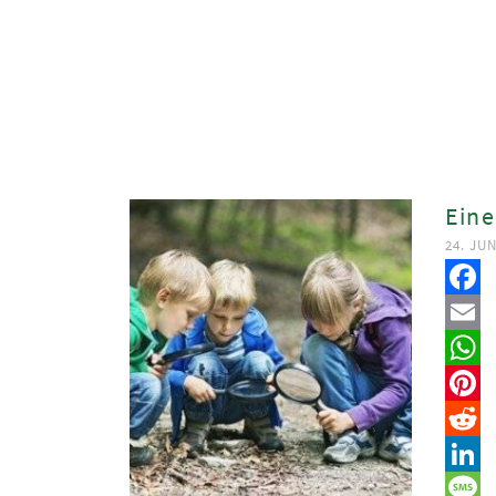
Eine
24. JUN
Faceb
Email
Whats
Pinter
Reddit
Linked