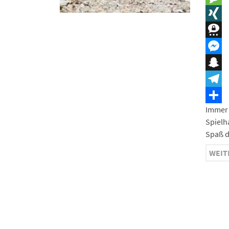
Messa
XING
Three
Messe
Snapc
Teleg
Immer 
Teilen
Spielh
Spaß d
WEIT