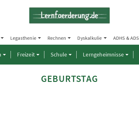
Legasthenie
Rechnen
Dyskalkulie
ADHS & AD
n
Freizeit
Schule
Lerngeheimnisse
GEBURTSTAG