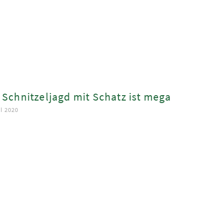
 Schnitzeljagd mit Schatz ist mega
I 2020
ook
App
est
In