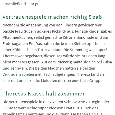
anschließend sehr gut.
Vertrauensspiele machen richtig Spaß
Nachdem die Anspannung von den Kindern gewichen war,
packte Frau Gut ein leckeres Picknick aus. Für alle Kinder gab es
Pflaumenkuchen, selbst gemachte Zitronenlimonade und am
Ende sogar ein Eis. Das hatten die beiden Kletterexperten in
einer Kühltasche im Turm verstaut. Die Stimmung war super!
Theresa war begeistert, diesen Tag würde sie ihr Leben lang
nicht mehr vergessen. Auf dem Rückweg hakte sie sich bei Luisa
und Jenny ein. Die beiden Mädchen hatten sie bei den
Vertrauensspielen
mehrfach aufgefangen. Theresa fand sie
sehr nett und ab sofort bildeten die drei eine feste Gruppe.
Theresas Klasse hält zusammen
Die Vertrauensspiele in der zweiten Schulwoche zu Beginn der
5. Klasse waren eine super Idee von Frau Gut. Durch das
gemeinsame Abenteuer und die Erlebnisse haben sich alle