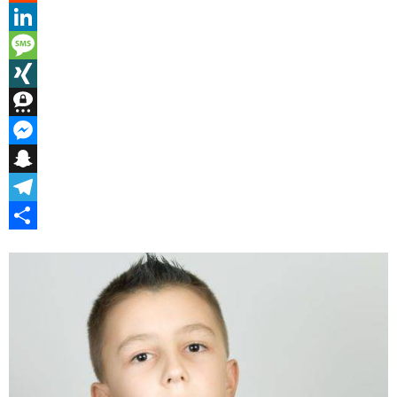
Reddit
LinkedIn
Message
XING
Threema
Messenger
Snapchat
Telegram
Teilen