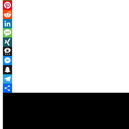
WhatsApp
Pinterest
Reddit
LinkedIn
Message
XING
Threema
Messenger
Snapchat
Telegram
Teilen