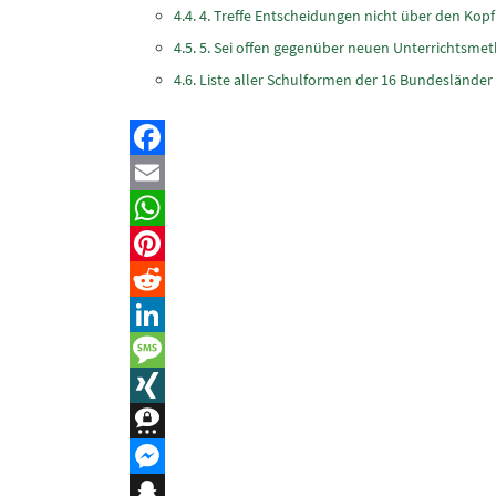
4. Treffe Entscheidungen nicht über den Kop
5. Sei offen gegenüber neuen Unterrichtsme
Liste aller Schulformen der 16 Bundesländer
Facebook
Email
WhatsApp
Pinterest
Reddit
LinkedIn
Message
XING
Threema
Messenger