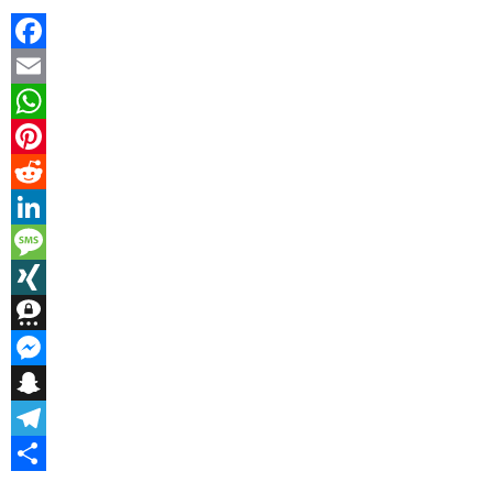
Facebook
Email
WhatsApp
Pinterest
Reddit
LinkedIn
Message
XING
Threema
Messenger
Snapchat
Telegram
Teilen