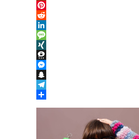
WhatsApp
Pinterest
Reddit
LinkedIn
Message
XING
Threema
Messenger
Snapchat
Telegram
Teilen