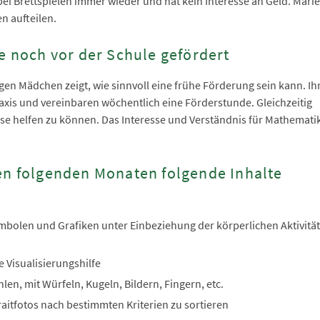
 bei Brettspielen immer wieder und hat kein Interesse an Geld. Marie
n aufteilen.
ie noch vor der Schule gefördert
gen Mädchen zeigt, wie sinnvoll eine frühe Förderung sein kann. Ih
axis und vereinbaren wöchentlich eine Förderstunde. Gleichzeitig
se helfen zu können. Das Interesse und Verständnis für Mathemati
den folgenden Monaten folgende Inhalte
ymbolen und Grafiken unter Einbeziehung der körperlichen Aktivität
 Visualisierungshilfe
len, mit Würfeln, Kugeln, Bildern, Fingern, etc.
raitfotos nach bestimmten Kriterien zu sortieren