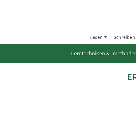
Lesen
Schreiben
Lerntechniken & -methode
E