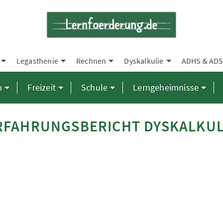
Legasthenie
Rechnen
Dyskalkulie
ADHS & AD
n
Freizeit
Schule
Lerngeheimnisse
RFAHRUNGSBERICHT DYSKALKUL