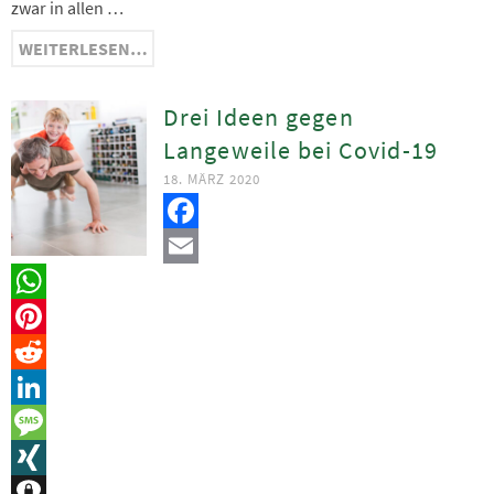
zwar in allen …
WEITERLESEN…
Drei Ideen gegen
Langeweile bei Covid-19
18. MÄRZ 2020
Facebook
Email
WhatsApp
Pinterest
Reddit
LinkedIn
Message
XING