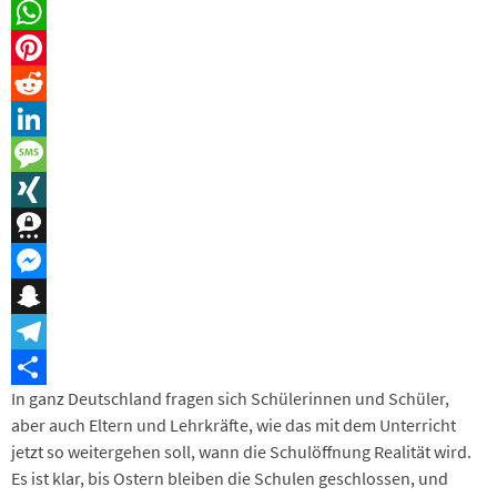
Email
WhatsApp
Pinterest
Reddit
LinkedIn
Message
XING
Threema
Messenger
Snapchat
Telegram
In ganz Deutschland fragen sich Schülerinnen und Schüler,
Teilen
aber auch Eltern und Lehrkräfte, wie das mit dem Unterricht
jetzt so weitergehen soll, wann die Schulöffnung Realität wird.
Es ist klar, bis Ostern bleiben die Schulen geschlossen, und