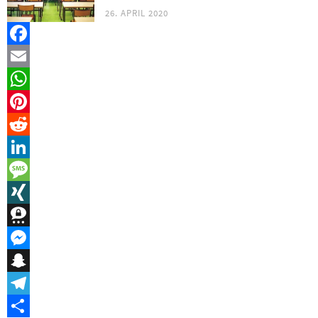
26. APRIL 2020
Facebook
Email
WhatsApp
Pinterest
Reddit
LinkedIn
Message
XING
Threema
Messenger
Snapchat
Telegram