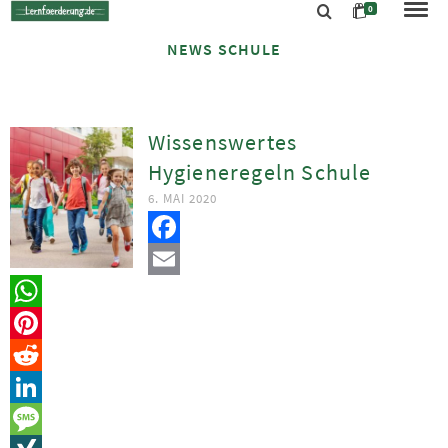
0
NEWS SCHULE
Wissenswertes
Hygieneregeln Schule
6. MAI 2020
Facebook
Email
WhatsApp
Pinterest
Reddit
LinkedIn