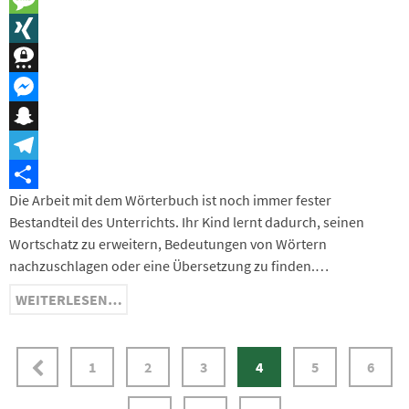
Message
XING
Threema
Messenger
Snapchat
Telegram
Die Arbeit mit dem Wörterbuch ist noch immer fester
Teilen
Bestandteil des Unterrichts. Ihr Kind lernt dadurch, seinen
Wortschatz zu erweitern, Bedeutungen von Wörtern
nachzuschlagen oder eine Übersetzung zu finden.…
WEITERLESEN…
1
2
3
4
5
6