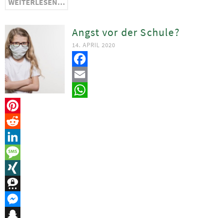
WEITERLESEN…
Angst vor der Schule?
14. APRIL 2020
Facebook
Email
WhatsApp
Pinterest
Reddit
LinkedIn
Message
XING
Threema
Messenger