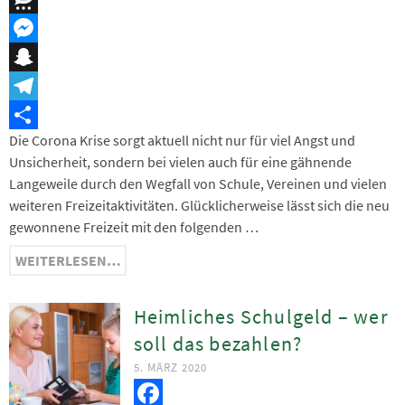
Threema
Messenger
Snapchat
Telegram
Die Corona Krise sorgt aktuell nicht nur für viel Angst und
Teilen
Unsicherheit, sondern bei vielen auch für eine gähnende
Langeweile durch den Wegfall von Schule, Vereinen und vielen
weiteren Freizeitaktivitäten. Glücklicherweise lässt sich die neu
gewonnene Freizeit mit den folgenden …
WEITERLESEN…
Heimliches Schulgeld – wer
soll das bezahlen?
5. MÄRZ 2020