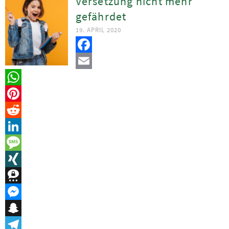
Versetzung nicht mehr
gefährdet
19. APRIL 2020
Facebook
Email
WhatsApp
Pinterest
Reddit
LinkedIn
Message
XING
Threema
Messenger
Snapchat