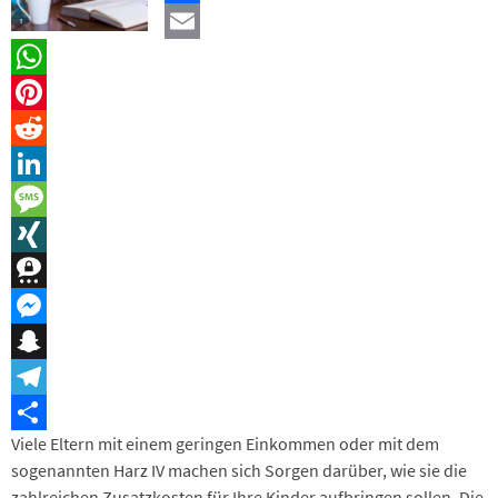
Facebook
Email
WhatsApp
Pinterest
Reddit
LinkedIn
Message
XING
Threema
Messenger
Snapchat
Telegram
Viele Eltern mit einem geringen Einkommen oder mit dem
Teilen
sogenannten Harz IV machen sich Sorgen darüber, wie sie die
zahlreichen Zusatzkosten für Ihre Kinder aufbringen sollen. Die