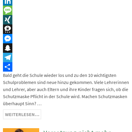
Reddit
LinkedIn
Message
XING
Threema
Messenger
Snapchat
Telegram
Bald geht die Schule wieder los und zu den 10 wichtigsten
Teilen
Schulproblemen sind neue hinzu gekommen. Viele Lehrerinnen
und Lehrer, aber auch Eltern und ihre Kinder fragen sich, ob die
Schutzmaske Pflicht in der Schule wird. Machen Schutzmasken
überhaupt Sinn? …
WEITERLESEN…