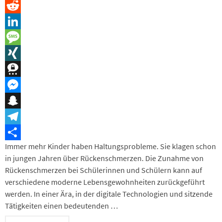
Pinterest
Reddit
LinkedIn
Message
XING
Threema
Messenger
Snapchat
Telegram
Immer mehr Kinder haben Haltungsprobleme. Sie klagen schon
Teilen
in jungen Jahren über Rückenschmerzen. Die Zunahme von
Rückenschmerzen bei Schülerinnen und Schülern kann auf
verschiedene moderne Lebensgewohnheiten zurückgeführt
werden. In einer Ära, in der digitale Technologien und sitzende
Tätigkeiten einen bedeutenden …