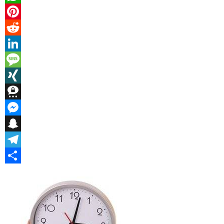
WhatsApp
Pinterest
Reddit
LinkedIn
Message
XING
Threema
Messenger
Snapchat
Telegram
Teilen