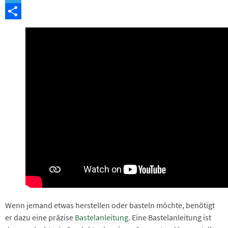
Telegram
Teilen
Wenn jemand etwas herstellen oder basteln möchte, benötigt
er dazu eine präzise
Bastelanleitung
. Eine Bastelanleitung ist