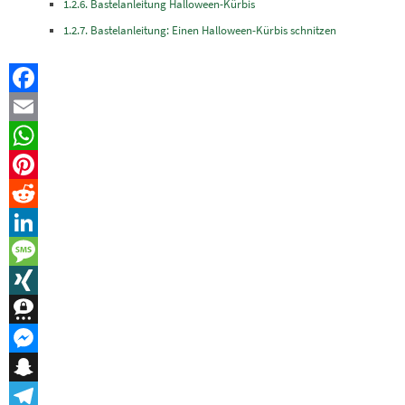
Bastelanleitung Halloween-Kürbis
Bastelanleitung: Einen Halloween-Kürbis schnitzen
Facebook
Email
WhatsApp
Pinterest
Reddit
LinkedIn
Message
XING
Threema
Messenger
Snapchat