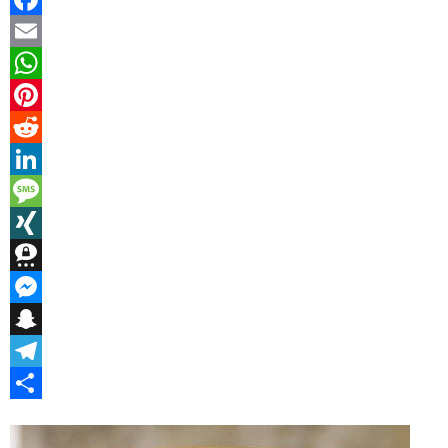
Facebook
Email
WhatsApp
Pinterest
Reddit
LinkedIn
Message
XING
Threema
Messenger
Snapchat
Telegram
Teilen