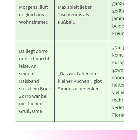
ganz schön
Morgens läuft
Max spielt lieber
gefährlich!“
er gleich ins
Tischtennis als
jammern die
Wohnzimmer.
Fußball.
beiden
Freunde.
„Nur gut, das
Da liegt Zorro
keiner von u
und schnarcht
Europameist
leise. An
geworden ist
seinem
„Das wird aber ein
sondern
Halsband
kleiner Kuchen“, gibt
hätten wir u
steckt ein Brief:
Simon zu bedenken.
vielleicht no
Zorro war bei
mehr
mir. Lieben
verletzt!“ lac
Gruß, Oma
Florian.