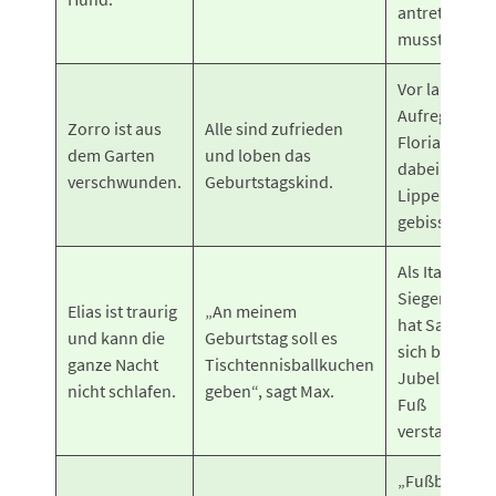
antreten
musste.
Vor lauter
Aufregung ha
Zorro ist aus
Alle sind zufrieden
Florian sich
dem Garten
und loben das
dabei auf die
verschwunden.
Geburtstagskind.
Lippe
gebissen.
Als Italien
Sieger wurde
Elias ist traurig
„An meinem
hat Sandro
und kann die
Geburtstag soll es
sich beim
ganze Nacht
Tischtennisballkuchen
Jubeln den
nicht schlafen.
geben“, sagt Max.
Fuß
verstaucht.
„Fußball ist