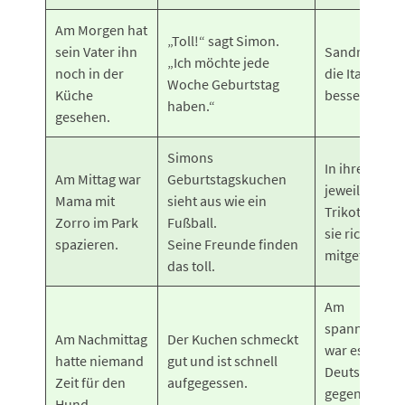
Am Morgen hat
„Toll!“ sagt Simon.
sein Vater ihn
Sandro fand
„Ich möchte jede
noch in der
die Italiener
Woche Geburtstag
Küche
besser.
haben.“
gesehen.
Simons
In ihren
Am Mittag war
Geburtstagskuchen
jeweiligen
Mama mit
sieht aus wie ein
Trikots habe
Zorro im Park
Fußball.
sie richtig
spazieren.
Seine Freunde finden
mitgefiebert.
das toll.
Am
spannendste
Am Nachmittag
Der Kuchen schmeckt
war es, als
hatte niemand
gut und ist schnell
Deutschland
Zeit für den
aufgegessen.
gegen Italien
Hund.