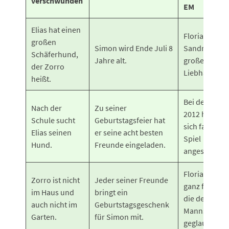
verschwunden
EM
Elias hat einen
Florian und
großen
Simon wird Ende Juli 8
Sandro sind
Schäferhund,
Jahre alt.
große Fußbal
der Zorro
Liebhaber.
heißt.
Bei der EM
Nach der
Zu seiner
2012 haben s
Schule sucht
Geburtstagsfeier hat
sich fast jede
Elias seinen
er seine acht besten
Spiel
Hund.
Freunde eingeladen.
angesehen.
Florian hat
Zorro ist nicht
Jeder seiner Freunde
ganz fest an
im Haus und
bringt ein
die deutsche
auch nicht im
Geburtstagsgeschenk
Mannschaft
Garten.
für Simon mit.
geglaubt.