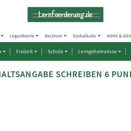
Legasthenie
Rechnen
Dyskalkulie
ADHS & AD
n
Freizeit
Schule
Lerngeheimnisse
HALTSANGABE SCHREIBEN 6 PUN