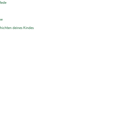
 Rede
be
hichten deines Kindes