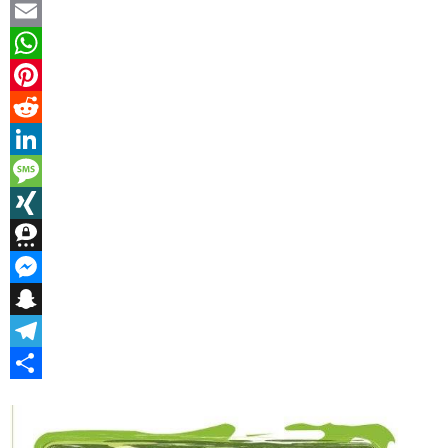
Facebook
Email
WhatsApp
Pinterest
Reddit
LinkedIn
Message
XING
Threema
Messenger
Snapchat
Telegram
Teilen