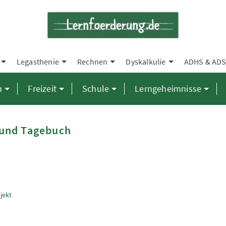
Legasthenie
Rechnen
Dyskalkulie
ADHS & AD
n
Freizeit
Schule
Lerngeheimnisse
e und Tagebuch
jekt