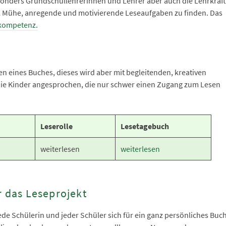
Besonders Grundschullehrerinnen und Lehrer aber auch die Lehrkräf
el Mühe, anregende und motivierende Leseaufgaben zu finden. Das
kompetenz.
en eines Buches, dieses wird aber mit begleitenden, kreativen
ie Kinder angesprochen, die nur schwer einen Zugang zum Lesen
Leserolle
Lesetagebuch
weiterlesen
weiterlesen
r das Leseprojekt
jede Schülerin und jeder Schüler sich für ein ganz persönliches Buc