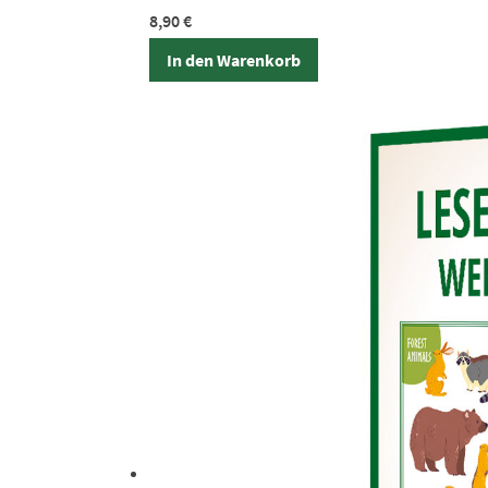
8,90
€
In den Warenkorb