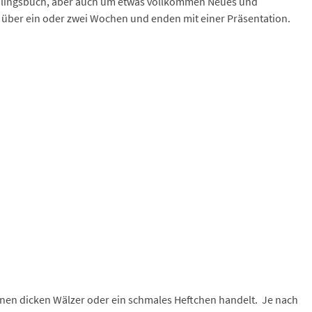
eblingsbuch, aber auch um etwas vollkommen Neues und
 über ein oder zwei Wochen und enden mit einer Präsentation.
 einen dicken Wälzer oder ein schmales Heftchen handelt. Je nach