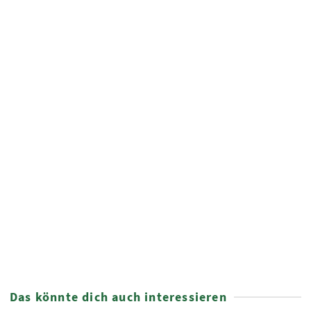
Leichter lesen lernen
NOT RATED
7,90
€
Das könnte dich auch interessieren