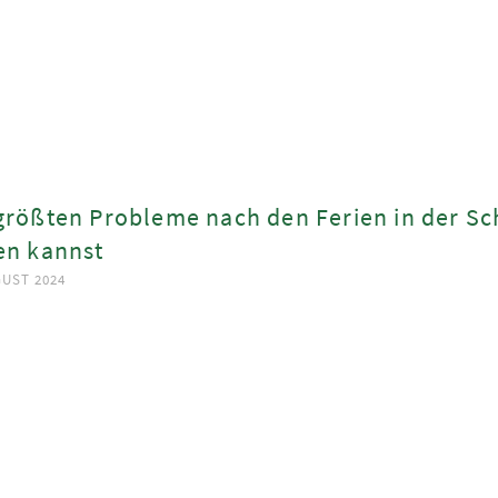
größten Probleme nach den Ferien in der Sc
en kannst
GUST 2024
ook
App
est