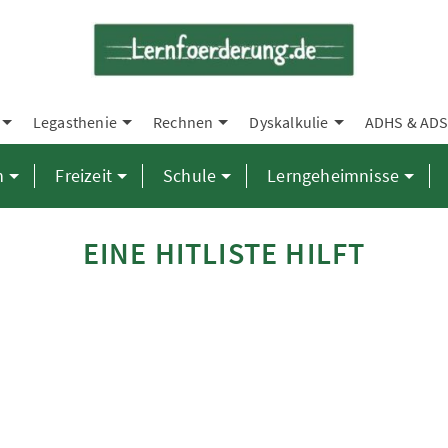
Legasthenie
Rechnen
Dyskalkulie
ADHS & AD
n
Freizeit
Schule
Lerngeheimnisse
EINE HITLISTE HILFT