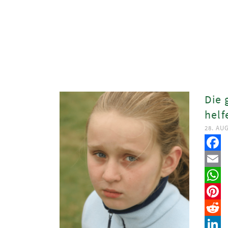
Die 
helf
28. AU
Faceb
Email
Whats
Pinter
Reddit