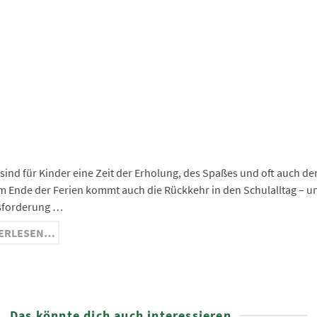
In
ge
ma
nger
hat
ram
 sind für Kinder eine Zeit der Erholung, des Spaßes und oft auch de
m Ende der Ferien kommt auch die Rückkehr in den Schulalltag – un
sforderung …
ERLESEN…
Das könnte dich auch interessieren