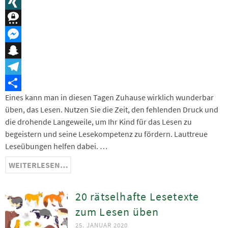
Message
XING
Threema
Messenger
Snapchat
Telegram
Eines kann man in diesen Tagen Zuhause wirklich wunderbar
Teilen
üben, das Lesen. Nutzen Sie die Zeit, den fehlenden Druck und
die drohende Langeweile, um Ihr Kind für das Lesen zu
begeistern und seine Lesekompetenz zu fördern. Lauttreue
Leseübungen helfen dabei. …
WEITERLESEN…
20 rätselhafte Lesetexte
zum Lesen üben
25. JANUAR 2020