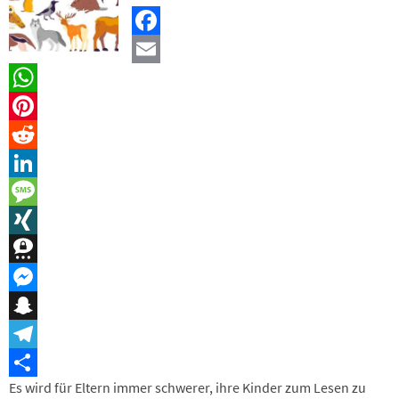
Facebook
Email
WhatsApp
Pinterest
Reddit
LinkedIn
Message
XING
Threema
Messenger
Snapchat
Telegram
Es wird für Eltern immer schwerer, ihre Kinder zum Lesen zu
Teilen