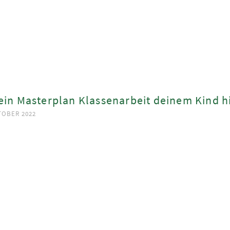
ein Masterplan Klassenarbeit deinem Kind hi
TOBER 2022
ook
App
est
In