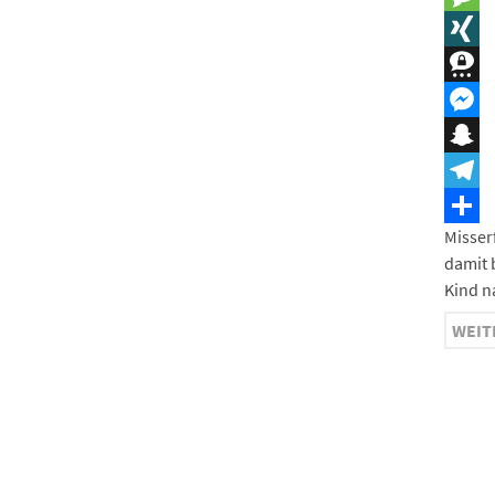
Messa
XING
Three
Messe
Snapc
Teleg
Misser
Teilen
damit 
Kind n
WEIT