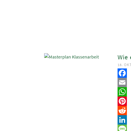
Wie 
18. OK
Faceb
Email
Whats
Pinter
Reddit
Linked