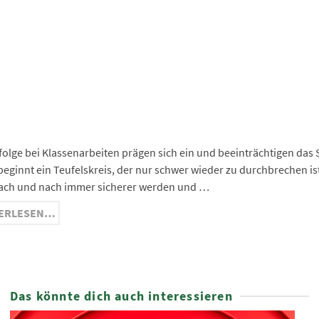
ge
ma
nger
hat
ram
folge bei Klassenarbeiten prägen sich ein und beeinträchtigen das
beginnt ein Teufelskreis, der nur schwer wieder zu durchbrechen is
ach und nach immer sicherer werden und …
ERLESEN…
Das könnte dich auch interessieren