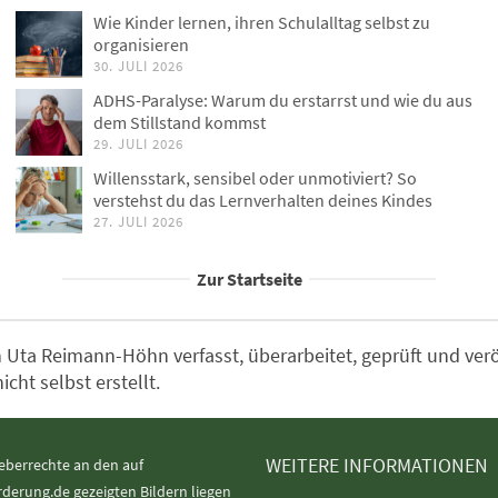
Wie Kinder lernen, ihren Schulalltag selbst zu
organisieren
30. JULI 2026
ADHS-Paralyse: Warum du erstarrst und wie du aus
dem Stillstand kommst
29. JULI 2026
Willensstark, sensibel oder unmotiviert? So
verstehst du das Lernverhalten deines Kindes
27. JULI 2026
Zur Startseite
Uta Reimann-Höhn verfasst, überarbeitet, geprüft und veröff
ht selbst erstellt.
WEITERE INFORMATIONEN
eberrechte an den auf
rderung.de gezeigten Bildern liegen