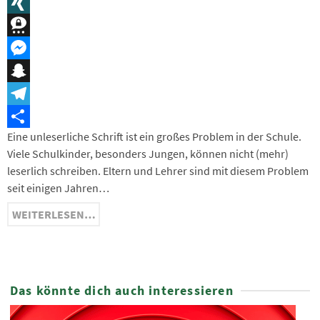
Message
XING
Threema
Messenger
Snapchat
Telegram
Eine unleserliche Schrift ist ein großes Problem in der Schule.
Teilen
Viele Schulkinder, besonders Jungen, können nicht (mehr)
leserlich schreiben. Eltern und Lehrer sind mit diesem Problem
seit einigen Jahren…
WEITERLESEN…
Das könnte dich auch interessieren