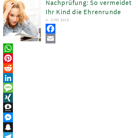
Nachprüfung: So vermeidet
Ihr Kind die Ehrenrunde
3. JUNI 2019
Facebook
Email
WhatsApp
Pinterest
Reddit
LinkedIn
Message
XING
Threema
Messenger
Snapchat