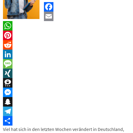
Facebook
Email
WhatsApp
Pinterest
Reddit
LinkedIn
Message
XING
Threema
Messenger
Snapchat
Telegram
Viel hat sich in den letzten Wochen verändert in Deutschland,
Teilen