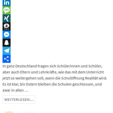
Reddit
LinkedIn
Message
XING
Threema
Messenger
Snapchat
Telegram
In ganz Deutschland fragen sich Schülerinnen und Schüler,
Teilen
aber auch Eltern und Lehrkräfte, wie das mit dem Unterricht
jetzt so weitergehen soll, wann die Schulöffnung Realität wird.
Es ist klar, bis Ostern bleiben die Schulen geschlossen, und
zwar in allen …
WEITERLESEN…