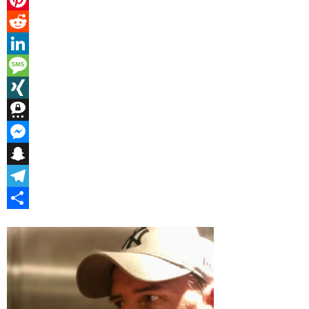
Pinterest
Reddit
LinkedIn
Message
XING
Threema
Messenger
Snapchat
Telegram
Teilen