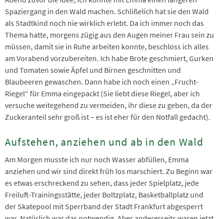
Spaziergang in den Wald machen. Schlißelich hat sie den Wald
als Stadtkind noch nie wirklich erlebt. Da ich immer noch das
Thema hatte, morgens zügig aus den Augen meiner Frau sein zu
müssen, damit sie in Ruhe arbeiten konnte, beschloss ich alles
am Vorabend vorzubereiten. Ich habe Brote geschmiert, Gurken
und Tomaten sowie Äpfel und Birnen geschnitten und
Blaubeeren gewaschen. Dann habe ich noch einen „Frucht-
Riegel“ für Emma eingepackt (Sie liebt diese Riegel, aber ich
versuche weitegehend zu vermeiden, ihr diese zu geben, da der
Zuckeranteil sehr groß ist – es ist eher für den Notfall gedacht).
Aufstehen, anziehen und ab in den Wald
Am Morgen musste ich nur noch Wasser abfüllen, Emma
anziehen und wir sind direkt früh los marschiert. Zu Beginn war
es etwas erschreckend zu sehen, dass jeder Spielplatz, jede
Freiluft-Trainingsstätte, jeder Boltzplatz, Basketballplatz und
der Skatepool mit Sperrband der Stadt Frankfurt abgesperrt
war. Natürlich war das notwendig. Aber andererseits waren jetzt