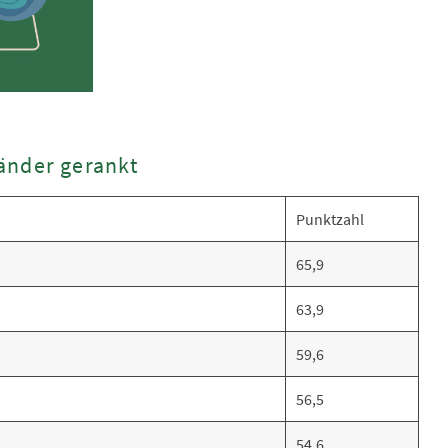
änder gerankt
Punktzahl
65,9
63,9
59,6
56,5
54,6