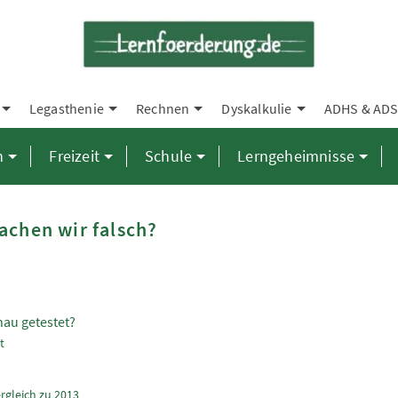
Legasthenie
Rechnen
Dyskalkulie
ADHS & AD
n
Freizeit
Schule
Lerngeheimnisse
achen wir falsch?
nau getestet?
t
rgleich zu 2013