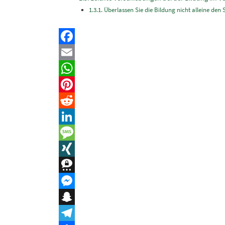
Überlassen Sie die Bildung nicht alleine den
Facebook
Email
WhatsApp
Pinterest
Reddit
LinkedIn
Message
XING
Threema
Messenger
Snapchat