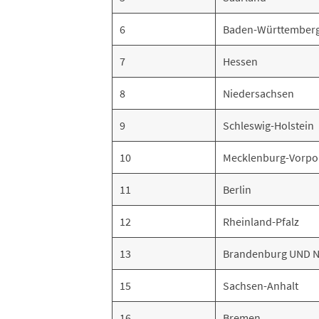
6
Baden-Württember
7
Hessen
8
Niedersachsen
9
Schleswig-Holstein
10
Mecklenburg-Vorp
11
Berlin
12
Rheinland-Pfalz
13
Brandenburg UND N
15
Sachsen-Anhalt
16
Bremen