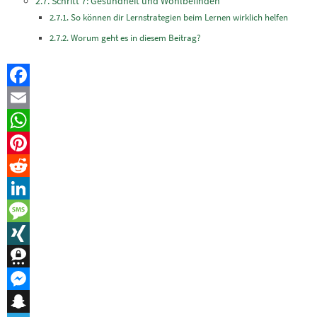
Schritt 7: Gesundheit und Wohlbefinden
So können dir Lernstrategien beim Lernen wirklich helfen
Worum geht es in diesem Beitrag?
Facebook
Email
WhatsApp
Pinterest
Reddit
LinkedIn
Message
XING
Threema
Messenger