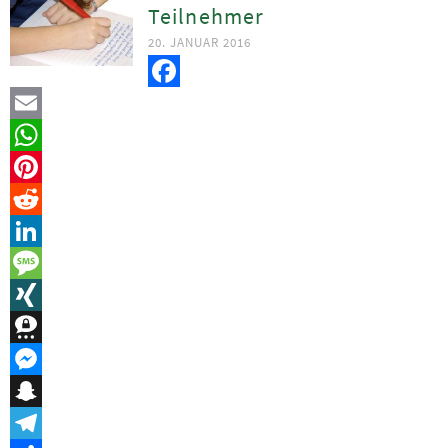
Teilnehmer
20. JANUAR 2016
Facebook
Email
WhatsApp
Pinterest
Reddit
LinkedIn
Message
XING
Threema
Messenger
Snapchat