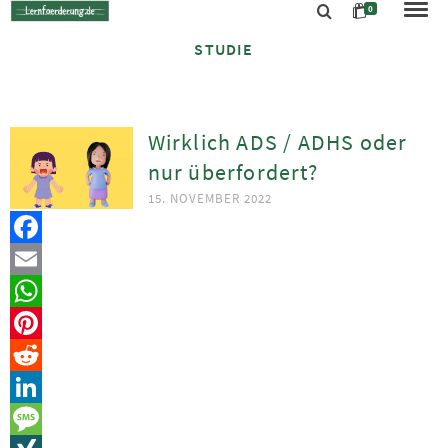
0
STUDIE
Wirklich ADS / ADHS oder
nur überfordert?
15. NOVEMBER 2022
Facebook
Email
WhatsApp
Pinterest
Reddit
LinkedIn