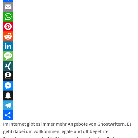
Facebook
Email
WhatsApp
Pinterest
Reddit
LinkedIn
Message
XING
Threema
Messenger
Snapchat
Telegram
Im Internet gibt es immer mehr Angebote von Ghostwritern. Es
Teilen
geht dabei um vollkommen legale und oft begehrte