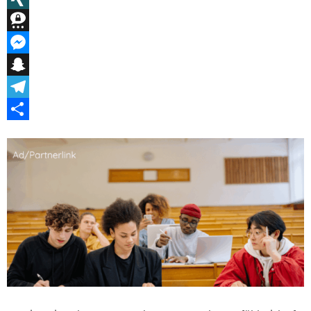
XING
Threema
Messenger
Snapchat
Telegram
Teilen