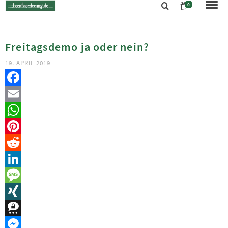
0
Freitagsdemo ja oder nein?
19. APRIL 2019
Facebook
Email
WhatsApp
Pinterest
Reddit
LinkedIn
Message
XING
Threema