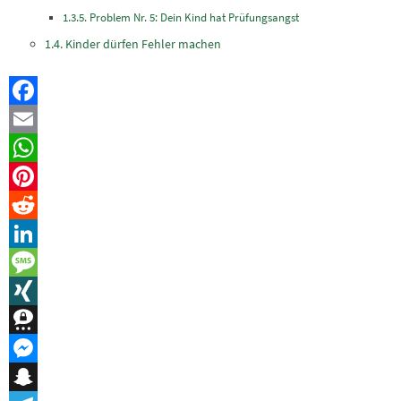
Problem Nr. 5: Dein Kind hat Prüfungsangst
Kinder dürfen Fehler machen
Facebook
Email
WhatsApp
Pinterest
Reddit
LinkedIn
Message
XING
Threema
Messenger