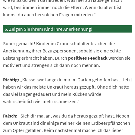
wie willst du denn da mitreden. Was hier zu Hause gemacht
wird, bestimmen immer noch die Eltern. Wenn du älter bist,
kannst du auch bei solchen Fragen mitreden.“
Zeigen Sie Ihrem Kind Ihre Anerkennung!
Super gemacht! Kinder im Grundschulalter brachen die
Anerkennung ihrer Bezugspersonen, sobald sie eine echte
Leistung erbracht haben. Durch
positives Feedback
werden sie
motiviert und strengen sich dann noch mehr an.
Richtig:
„Klasse, wie lange du mir im Garten geholfen hast. Jetzt
haben wir das meiste Unkraut heraus gezupft. Ohne dich hätte
das viel länger gedauert und mein Rücken würde
wahrscheinlich viel mehr schmerzen.“
Falsch:
„Sieh dir mal an, was du da heraus gezupft hast. Neben
dem Unkraut sind dir einige meiner kleinen Erdbeerpflänzchen
zum Opfer gefallen. Beim nächstenmal mache ich das lieber