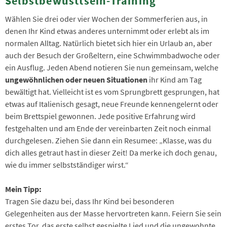
Selbstbewusttsein-Training
Wählen Sie drei oder vier Wochen der Sommerferien aus, in
denen Ihr Kind etwas anderes unternimmt oder erlebt als im
normalen Alltag. Natürlich bietet sich hier ein Urlaub an, aber
auch der Besuch der Großeltern, eine Schwimmbadwoche oder
ein Ausflug. Jeden Abend notieren Sie nun gemeinsam, welche
ungewöhnlichen oder neuen Situationen
ihr Kind am Tag
bewältigt hat. Vielleicht ist es vom Sprungbrett gesprungen, hat
etwas auf Italienisch gesagt, neue Freunde kennengelernt oder
beim Brettspiel gewonnen. Jede positive Erfahrung wird
festgehalten und am Ende der vereinbarten Zeit noch einmal
durchgelesen. Ziehen Sie dann ein Resumee: „Klasse, was du
dich alles getraut hast in dieser Zeit! Da merke ich doch genau,
wie du immer selbstständiger wirst.“
Mein Tipp:
Tragen Sie dazu bei, dass Ihr Kind bei besonderen
Gelegenheiten aus der Masse hervortreten kann. Feiern Sie sein
erstes Tor, das erste selbst gespielte Lied und die ungewohnte