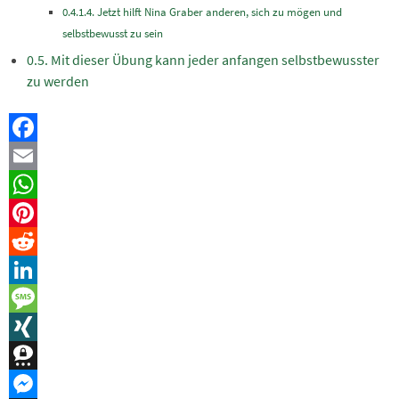
Jetzt hilft Nina Graber anderen, sich zu mögen und
selbstbewusst zu sein
Mit dieser Übung kann jeder anfangen selbstbewusster
zu werden
Facebook
Email
WhatsApp
Pinterest
Reddit
LinkedIn
Message
XING
Threema