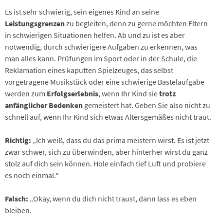
Es ist sehr schwierig, sein eigenes Kind an seine
Leistungsgrenzen
zu begleiten, denn zu gerne möchten Eltern
in schwierigen Situationen helfen. Ab und zu ist es aber
notwendig, durch schwierigere Aufgaben zu erkennen, was
man alles kann. Prüfungen im Sport oder in der Schule, die
Reklamation eines kaputten Spielzeuges, das selbst
vorgetragene Musikstück oder eine schwierige Bastelaufgabe
werden zum
Erfolgserlebnis
, wenn Ihr Kind sie
trotz
anfänglicher Bedenken
gemeistert hat. Geben Sie also nicht zu
schnell auf, wenn Ihr Kind sich etwas Altersgemäßes nicht traut.
Richtig:
„Ich weiß, dass du das prima meistern wirst. Es ist jetzt
zwar schwer, sich zu überwinden, aber hinterher wirst du ganz
stolz auf dich sein können. Hole einfach tief Luft und probiere
es noch einmal.“
Falsch:
„Okay, wenn du dich nicht traust, dann lass es eben
bleiben.