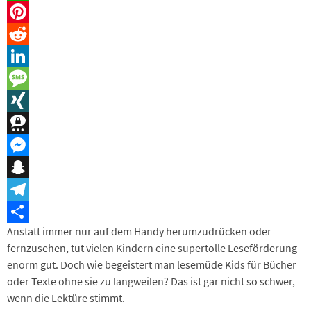
WhatsApp
Pinterest
Reddit
LinkedIn
Message
XING
Threema
Messenger
Snapchat
Telegram
Anstatt immer nur auf dem Handy herumzudrücken oder
Teilen
fernzusehen, tut vielen Kindern eine supertolle Leseförderung
enorm gut. Doch wie begeistert man lesemüde Kids für Bücher
oder Texte ohne sie zu langweilen? Das ist gar nicht so schwer,
wenn die Lektüre stimmt.