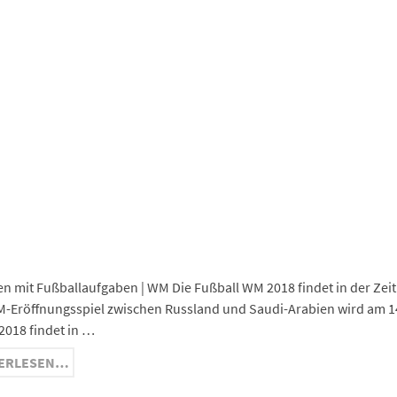
App
est
In
ge
ma
nger
hat
ram
n mit Fußballaufgaben | WM Die Fußball WM 2018 findet in der Zeit v
-Eröffnungsspiel zwischen Russland und Saudi-Arabien wird am 1
 2018 findet in …
ERLESEN…