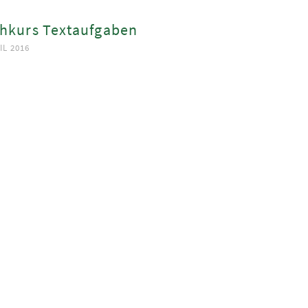
hkurs Textaufgaben
IL 2016
ook
App
est
In
ge
ma
nger