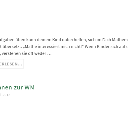
ma
nger
hat
ram
fgaben üben kann deinem Kind dabei helfen, sich im Fach Mathemat
ft übersetzt: „Mathe interessiert mich nicht!“ Wenn Kinder sich auf
, verstehen sie oft weder …
ERLESEN…
hnen zur WM
I 2018
ook