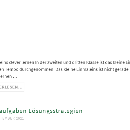
ge
ma
nger
hat
ram
eins clever lernen In der zweiten und dritten Klasse ist das kleine
en Tempo durchgenommen. Das kleine Einmaleins ist nicht gerade be
 lernen …
ERLESEN…
aufgaben Lösungsstrategien
PTEMBER 2021