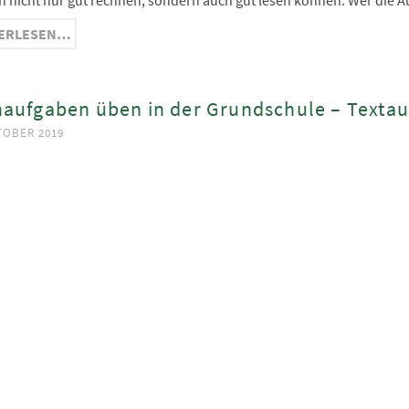
 nicht nur gut rechnen, sondern auch gut lesen können. Wer die 
ERLESEN…
aufgaben üben in der Grundschule – Textau
TOBER 2019
ook
App
est
In
ge