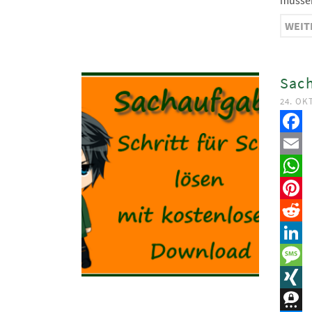
müssen
WEIT
Sach
24. OK
Faceb
Email
Whats
Pinter
Reddit
Linked
Messa
XING