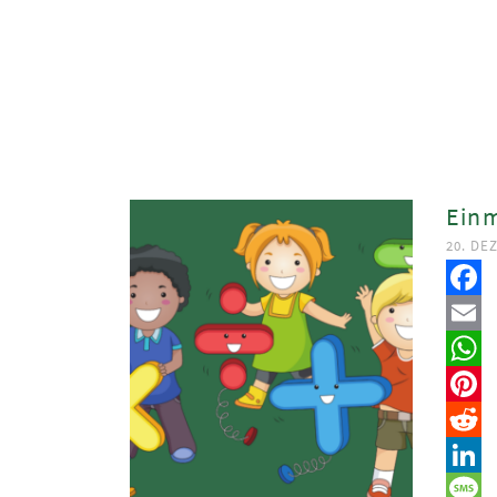
Einm
20. DE
Faceb
Email
Whats
Pinter
Reddit
Linked