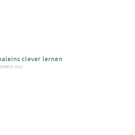
aleins clever lernen
ZEMBER 2022
ook
App
est
In