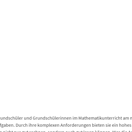
ook
App
est
In
ge
ma
nger
hat
ram
undschüler und Grundschülerinnen im Mathematikunterricht am me
fgaben. Durch ihre komplexen Anforderungen bieten sie ein hohes 