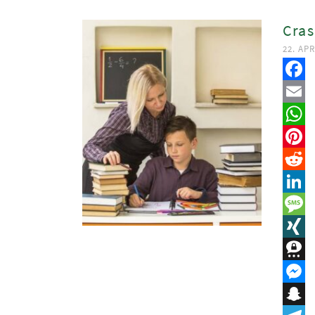
Cras
22. APR
Faceb
Email
Whats
Pinter
Reddit
Linked
Messa
XING
Three
Messe