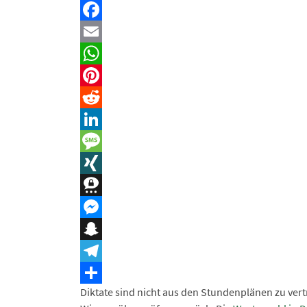
Facebook
Email
WhatsApp
Pinterest
Reddit
LinkedIn
Message
XING
Threema
Messenger
Snapchat
Telegram
Diktate sind nicht aus den Stundenplänen zu vertr
Teilen