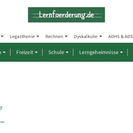
Legasthenie
Rechnen
Dyskalkulie
ADHS & AD
n
Freizeit
Schule
Lerngeheimnisse
gt
aus