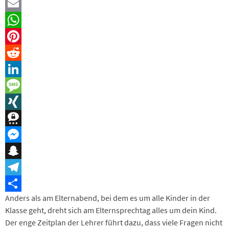
Facebook
Email
WhatsApp
Pinterest
Reddit
LinkedIn
Message
XING
Threema
Messenger
Snapchat
Telegram
Anders als am Elternabend, bei dem es um alle Kinder in der
Teilen
Klasse geht, dreht sich am Elternsprechtag alles um dein Kind.
Der enge Zeitplan der Lehrer führt dazu, dass viele Fragen nicht