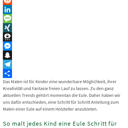
Pinterest
Reddit
LinkedIn
Message
XING
Threema
Messenger
Snapchat
Telegram
Das Malen ist für Kinder eine wunderbare Möglichkeit, ihrer
Teilen
Kreativität und Fantasie freien Lauf zu lassen. Zu den ganz
aktuellen Trends gehört momentan die Eule. Daher haben wir
uns dafür entschieden, eine Schritt für Schritt Anleitung zum
Malen einer Eule auf einem Holzteller anzubieten.
So malt jedes Kind eine Eule Schritt für