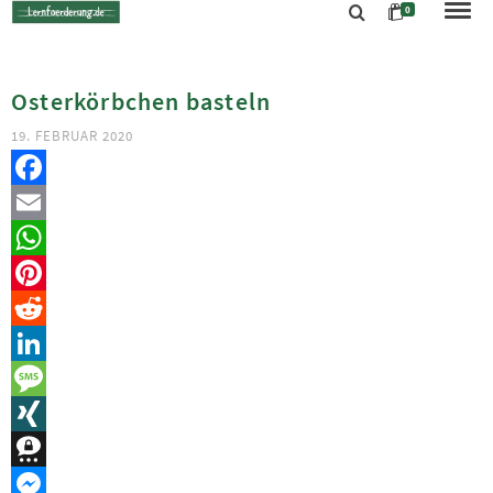
0
Osterkörbchen basteln
19. FEBRUAR 2020
Facebook
Email
WhatsApp
Pinterest
Reddit
LinkedIn
Message
XING
Threema