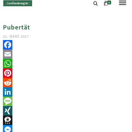
0
Pubertät
21. MÄRZ 2017
Facebook
Email
WhatsApp
Pinterest
Reddit
LinkedIn
Message
XING
Threema