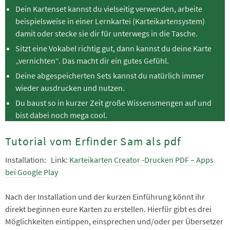
Dein Kartenset kannst du vielseitig verwenden, arbeite
beispielsweise in einer Lernkartei (Karteikartensystem)
damit oder stecke sie dir für unterwegs in die Tasche.
Sitzt eine Vokabel richtig gut, dann kannst du deine Karte
„vernichten“. Das macht dir ein gutes Gefühl.
Deine abgespeicherten Sets kannst du natürlich immer
wieder ausdrucken und nutzen.
Du baust so in kurzer Zeit große Wissensmengen auf und
bist dabei noch mega cool.
Tutorial vom Erfinder Sam als pdf
Installation: Link:
Karteikarten Creator -Drucken PDF – Apps
bei Google Play
Nach der Installation und der kurzen Einführung könnt ihr
direkt beginnen eure Karten zu erstellen. Hierfür gibt es drei
Möglichkeiten eintippen, einsprechen und/oder per Übersetzer