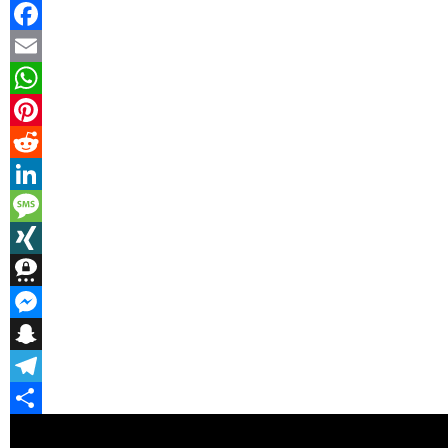
Facebook
Email
WhatsApp
Pinterest
Reddit
LinkedIn
Message
XING
Threema
Messenger
Snapchat
Telegram
Teilen