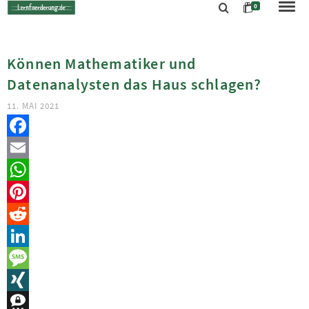
0
Können Mathematiker und
Datenanalysten das Haus schlagen?
11. MAI 2021
Facebook
Email
WhatsApp
Pinterest
Reddit
LinkedIn
Message
XING