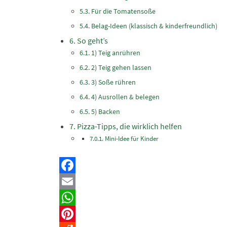
Für die Tomatensoße
Belag-Ideen (klassisch & kinderfreundlich)
So geht’s
1) Teig anrühren
2) Teig gehen lassen
3) Soße rühren
4) Ausrollen & belegen
5) Backen
Pizza-Tipps, die wirklich helfen
Mini-Idee für Kinder
Facebook
Email
WhatsApp