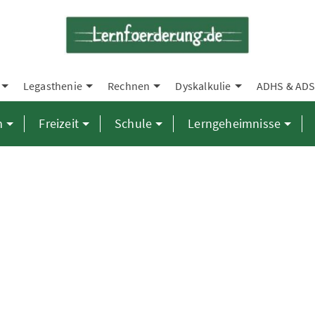
Legasthenie
Rechnen
Dyskalkulie
ADHS & AD
n
Freizeit
Schule
Lerngeheimnisse