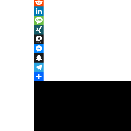
Pinterest
Reddit
LinkedIn
Message
XING
Threema
Messenger
Snapchat
Telegram
Teilen