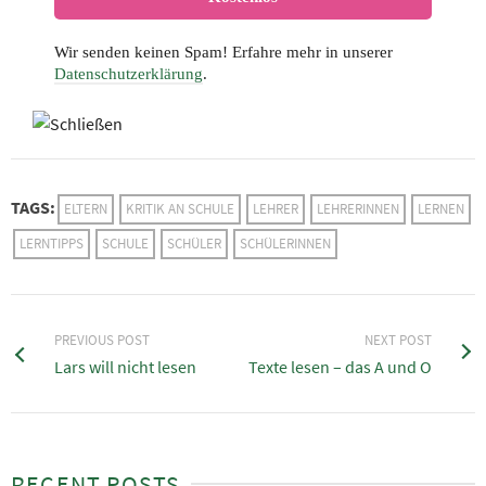
Wir senden keinen Spam! Erfahre mehr in unserer
Datenschutzerklärung
.
TAGS:
ELTERN
KRITIK AN SCHULE
LEHRER
LEHRERINNEN
LERNEN
LERNTIPPS
SCHULE
SCHÜLER
SCHÜLERINNEN
PREVIOUS POST
NEXT POST
Lars will nicht lesen
Texte lesen – das A und O
RECENT POSTS