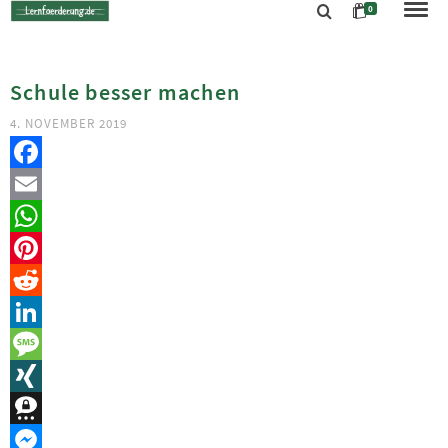
0
Schule besser machen
4. NOVEMBER 2019
Facebook
Email
WhatsApp
Pinterest
Reddit
LinkedIn
Message
XING
Threema