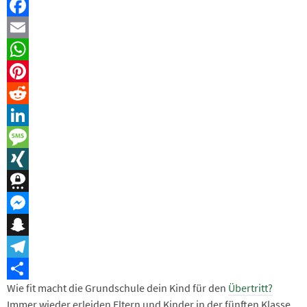
Facebook
Email
WhatsApp
Pinterest
Reddit
LinkedIn
Message
XING
Threema
Messenger
Snapchat
Telegram
Wie fit macht die Grundschule dein Kind für den
Übertritt?
Teilen
Immer wieder erleiden Eltern und Kinder in der fünften Klasse