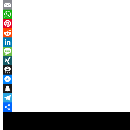
Facebook
Email
WhatsApp
Pinterest
Reddit
LinkedIn
Message
XING
Threema
Messenger
Snapchat
Telegram
Teilen