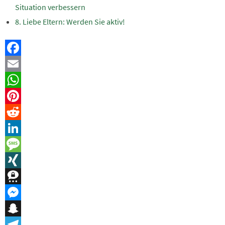
Situation verbessern
Liebe Eltern: Werden Sie aktiv!
Facebook
Email
WhatsApp
Pinterest
Reddit
LinkedIn
Message
XING
Threema
Messenger
Snapchat