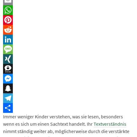
Facebook
Email
WhatsApp
Pinterest
Reddit
LinkedIn
Message
XING
Threema
Messenger
Snapchat
Telegram
Immer weniger Kinder verstehen, was sie lesen, besonders
Teilen
wenn es sich um einen Sachtext handelt. Ihr
Textverständnis
nimmt ständig weiter ab, möglicherweise durch die verstärkte