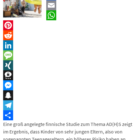
Facebook
Email
WhatsApp
Pinterest
Reddit
LinkedIn
Message
XING
Threema
Messenger
Snapchat
Telegram
Eine groß angelegte finnische Studie zum Thema AD(H)S zeigt
Teilen
im Ergebnis, dass Kinder von sehr jungen Eltern, also von
sogenannten Teenagereltern, ein höheres Risiko haben an