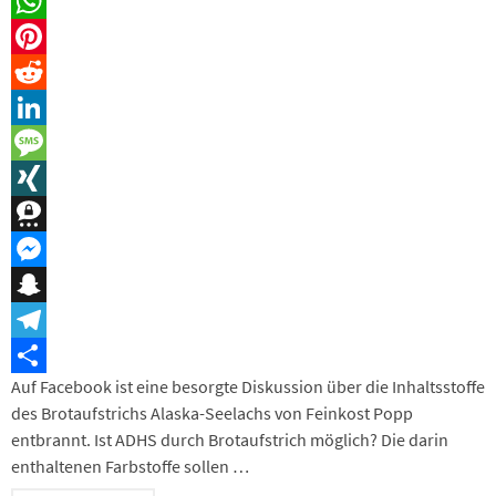
Email
WhatsApp
Pinterest
Reddit
LinkedIn
Message
XING
Threema
Messenger
Snapchat
Telegram
Auf Facebook ist eine besorgte Diskussion über die Inhaltsstoffe
Teilen
des Brotaufstrichs Alaska-Seelachs von Feinkost Popp
entbrannt. Ist ADHS durch Brotaufstrich möglich? Die darin
enthaltenen Farbstoffe sollen …