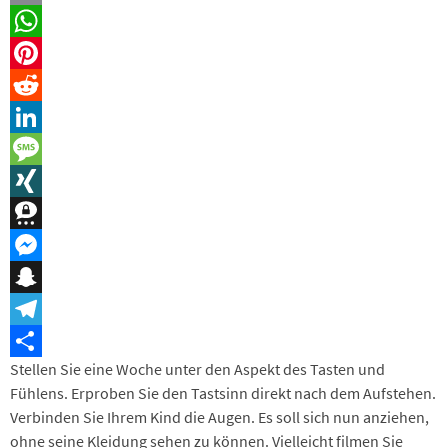
Email
WhatsApp
Pinterest
Reddit
LinkedIn
Message
XING
Threema
Messenger
Snapchat
Telegram
Stellen Sie eine Woche unter den Aspekt des Tasten und
Teilen
Fühlens. Erproben Sie den Tastsinn direkt nach dem Aufstehen.
Verbinden Sie Ihrem Kind die Augen. Es soll sich nun anziehen,
ohne seine Kleidung sehen zu können. Vielleicht filmen Sie