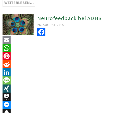
WEITERLESEN…
Neurofeedback bei ADHS
26. AUGUST 2015
Facebook
Email
WhatsApp
Pinterest
Reddit
LinkedIn
Message
XING
Threema
Messenger