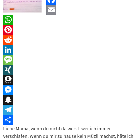
Facebook
Email
WhatsApp
Pinterest
Reddit
LinkedIn
Message
XING
Threema
Messenger
Snapchat
Telegram
Liebe Mama, wenn du nicht da werst, wer ich immer
Teilen
verschlafen. Wenn du mir zu hause kein Müzli machst, häte ich