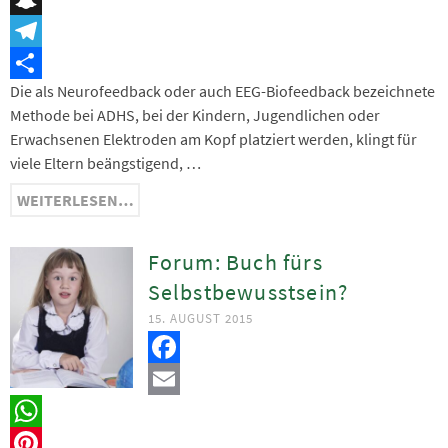
Snapchat
Telegram
Die als Neurofeedback oder auch EEG-Biofeedback bezeichnete
Teilen
Methode bei ADHS, bei der Kindern, Jugendlichen oder
Erwachsenen Elektroden am Kopf platziert werden, klingt für
viele Eltern beängstigend, …
WEITERLESEN…
Forum: Buch fürs
Selbstbewusstsein?
15. AUGUST 2015
Facebook
Email
WhatsApp