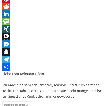
Pinterest
Reddit
LinkedIn
Message
XING
Threema
Messenger
Snapchat
Telegram
Liebe Frau Reimann-Höhn,
Teilen
ich habe eine sehr schüchterne, sensible und zurückhaltende
Tochter (8 Jahre), der es an Selbstbewusstsein mangelt. Sie ist
ein ängstliches Kind, schon immer gewesen. …
WEITERLESEN…