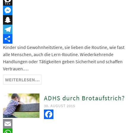
XING
Threema
Messenger
Snapchat
Telegram
Kinder sind Gewohnheitstiere, sie lieben die Routine, wie fast
Teilen
alle Menschen, auch die Lern-Routine. Wiederkehrende
Handlungen oder Tätigkeiten geben Sicherheit und schaffen
Vertrauen.…
WEITERLESEN…
ADHS durch Brotaufstrich?
30. AUGUST 2015
Facebook