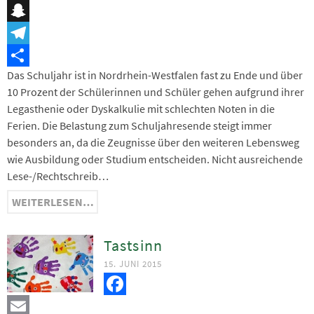
Messenger
Snapchat
Telegram
Das Schuljahr ist in Nordrhein-Westfalen fast zu Ende und über
Teilen
10 Prozent der Schülerinnen und Schüler gehen aufgrund ihrer
Legasthenie oder Dyskalkulie mit schlechten Noten in die
Ferien. Die Belastung zum Schuljahresende steigt immer
besonders an, da die Zeugnisse über den weiteren Lebensweg
wie Ausbildung oder Studium entscheiden. Nicht ausreichende
Lese-/Rechtschreib…
WEITERLESEN…
Tastsinn
15. JUNI 2015
Facebook