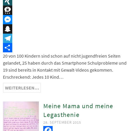
Message
XING
Threema
Messenger
Snapchat
Telegram
20 von 100 Kindern sind schon auf nicht jugendfreien Seiten
Teilen
gelandet, 25 haben durch das Smartphone Schulprobleme und
19 sind bereits in Kontakt mit Gewalt-Videos gekommen.
Erschreckend: Jedes 10 Kind…
WEITERLESEN…
Meine Mama und meine
Legasthenie
28. SEPTEMBER 2015