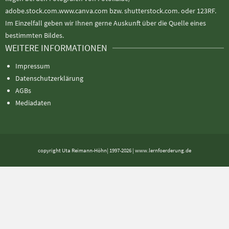
adobe.stock.com.www.canva.com bzw. shutterstock.com. oder 123RF.
Im Einzelfall geben wir Ihnen gerne Auskunft über die Quelle eines
bestimmten Bildes.
WEITERE INFORMATIONEN
Impressum
Datenschutzerklärung
AGBs
Mediadaten
copyright Uta Reimann-Höhn| 1997-2026 | www.lernfoerderung.de
Alle Preise exkl. der gesetzlichen MwSt.
Die durchgestrichenen Preise entsprechen dem bisherigen Preis in