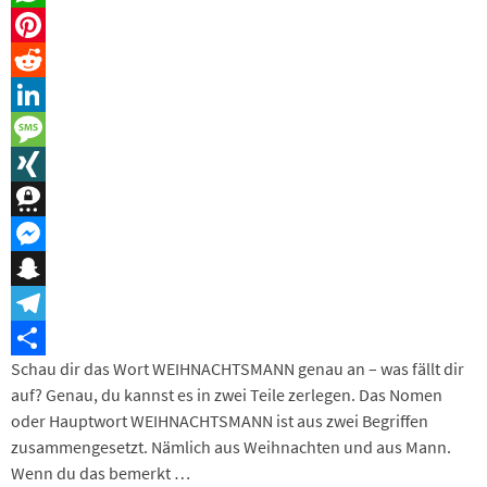
WhatsApp
Pinterest
Reddit
LinkedIn
Message
XING
Threema
Messenger
Snapchat
Telegram
Schau dir das Wort WEIHNACHTSMANN genau an – was fällt dir
Teilen
auf? Genau, du kannst es in zwei Teile zerlegen. Das Nomen
oder Hauptwort WEIHNACHTSMANN ist aus zwei Begriffen
zusammengesetzt. Nämlich aus Weihnachten und aus Mann.
Wenn du das bemerkt …