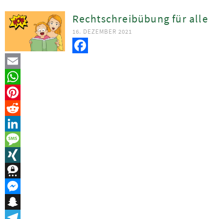
Rechtschreibübung für alle
16. DEZEMBER 2021
Facebook
Email
WhatsApp
Pinterest
Reddit
LinkedIn
Message
XING
Threema
Messenger
Snapchat