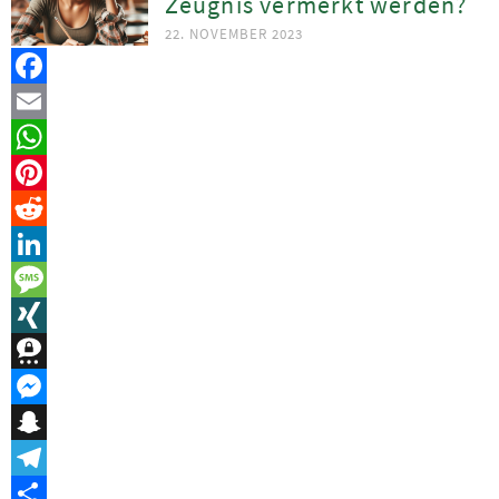
Zeugnis vermerkt werden?
22. NOVEMBER 2023
Facebook
Email
WhatsApp
Pinterest
Reddit
LinkedIn
Message
XING
Threema
Messenger
Snapchat
Telegram