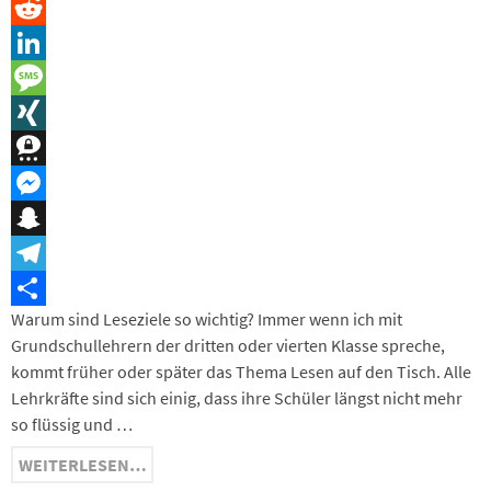
Pinterest
Reddit
LinkedIn
Message
XING
Threema
Messenger
Snapchat
Telegram
Warum sind Leseziele so wichtig? Immer wenn ich mit
Teilen
Grundschullehrern der dritten oder vierten Klasse spreche,
kommt früher oder später das Thema Lesen auf den Tisch. Alle
Lehrkräfte sind sich einig, dass ihre Schüler längst nicht mehr
so flüssig und …
WEITERLESEN…