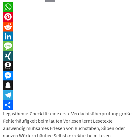
Email
WhatsApp
Pinterest
Reddit
LinkedIn
Message
XING
Threema
Messenger
Snapchat
Telegram
Legasthenie-Check für eine erste Verdachtsüberprüfung große
Teilen
Fehlerhäufigkeit beim lauten Vorlesen lernt Lesetexte
auswendig mühsames Erlesen von Buchstaben, Silben oder
ganzen Wörtern häufige Selbstkorrektur beim Lesen