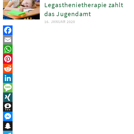
Legasthenietherapie zahlt
das Jugendamt
16. JANUAR 2020
Facebook
Email
WhatsApp
Pinterest
Reddit
LinkedIn
Message
XING
Threema
Messenger