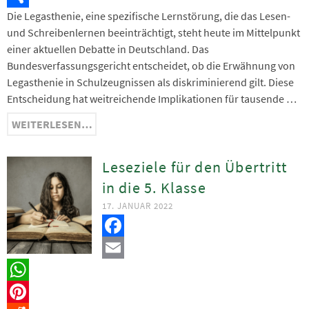
Die Legasthenie, eine spezifische Lernstörung, die das Lesen-
Teilen
und Schreibenlernen beeinträchtigt, steht heute im Mittelpunkt
einer aktuellen Debatte in Deutschland. Das
Bundesverfassungsgericht entscheidet, ob die Erwähnung von
Legasthenie in Schulzeugnissen als diskriminierend gilt. Diese
Entscheidung hat weitreichende Implikationen für tausende …
WEITERLESEN…
Leseziele für den Übertritt
in die 5. Klasse
17. JANUAR 2022
Facebook
Email
WhatsApp