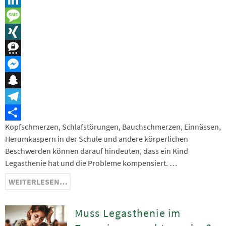
LinkedIn
Message
XING
Threema
Messenger
Snapchat
Telegram
Kopfschmerzen, Schlafstörungen, Bauchschmerzen, Einnässen,
Teilen
Herumkaspern in der Schule und andere körperlichen
Beschwerden können darauf hindeuten, dass ein Kind
Legasthenie hat und die Probleme kompensiert. …
WEITERLESEN…
Muss Legasthenie im