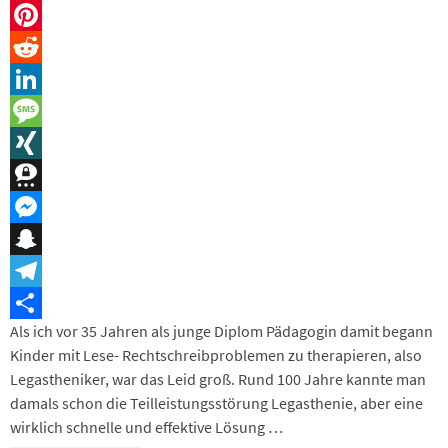
WhatsApp
Pinterest
Reddit
LinkedIn
Message
XING
Threema
Messenger
Snapchat
Telegram
Als ich vor 35 Jahren als junge Diplom Pädagogin damit begann
Teilen
Kinder mit Lese- Rechtschreibproblemen zu therapieren, also
Legastheniker, war das Leid groß. Rund 100 Jahre kannte man
damals schon die Teilleistungsstörung Legasthenie, aber eine
wirklich schnelle und effektive Lösung …